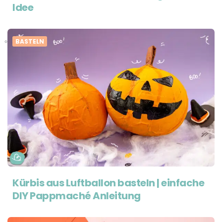
Idee
BASTELN
Kürbis aus Luftballon basteln | einfache
DIY Pappmaché Anleitung