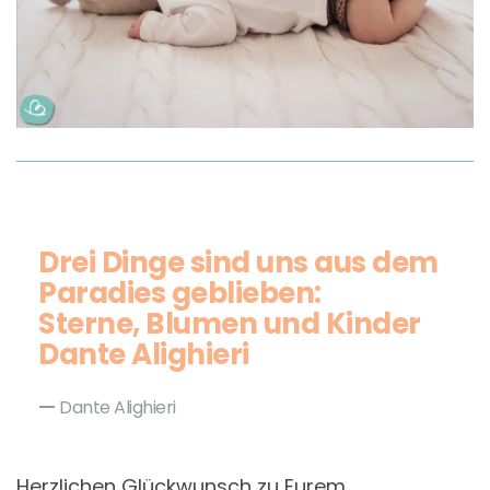
Drei Dinge sind uns aus dem
Paradies geblieben:
Sterne, Blumen und Kinder
Dante Alighieri
Dante Alighieri
Herzlichen Glückwunsch zu Eurem