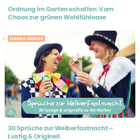
Ordnung im Garten schaffen: Vom
Chaos zur grünen Wohlfühloase
LEBEN & GENUSS
30 Sprüche zur Weiberfastnacht –
Lustig & Originell