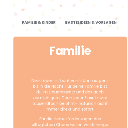
FAMILIE & KINDER
BASTELIDEEN & VORLAGEN
Familie
Dein Leben ist bunt von 5 Uhr morgens
bis in die Nacht. Für deine Familie bist
du im Dauereinsatz und das auch
ziemlich gern. Denn jeder Einsatz wird
tausendfach belohnt– natürlich nicht
immer direkt und sofort.
Für die Herausforderungen des
alltäglichen Chaos wollen wir dir einige