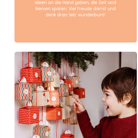
Ideen an die Hand geben, die Zeit und
Nerven sparen. Viel Freude damit und
denk dran: leb‘ wunderbunt!