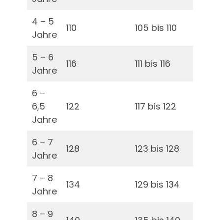
4 – 5
110
105 bis 110
56 
Jahre
5 – 6
116
111 bis 116
57 
Jahre
6 –
6,5
122
117 bis 122
58 
Jahre
6 – 7
128
123 bis 128
61 
Jahre
7 – 8
134
129 bis 134
64 
Jahre
8 – 9