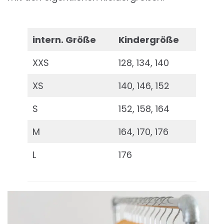
intern. Größe
Kindergröße
XXS
128, 134, 140
XS
140, 146, 152
S
152, 158, 164
M
164, 170, 176
L
176