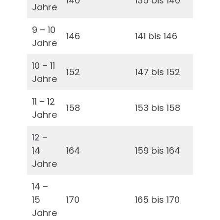
140
135 bis 140
67 
Jahre
9 – 10
146
141 bis 146
70 
Jahre
10 – 11
152
147 bis 152
73 
Jahre
11 – 12
158
153 bis 158
76 
Jahre
12 –
14
164
159 bis 164
79 
Jahre
14 –
15
170
165 bis 170
82 
Jahre