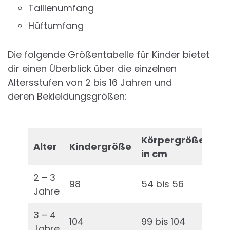
Taillenumfang
Hüftumfang
Die folgende Größentabelle für Kinder bietet
dir einen Überblick über die einzelnen
Altersstufen von 2 bis 16 Jahren und
deren Bekleidungsgrößen:
Körpergröße
Br
Alter
Kindergröße
in cm
in
2 – 3
98
54 bis 56
54 
Jahre
3 – 4
104
99 bis 104
55 
Jahre