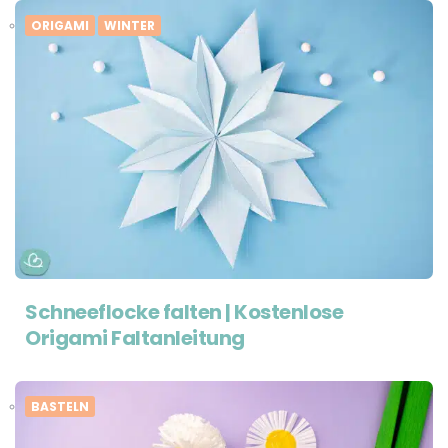
ORIGAMI
WINTER
Schneeflocke falten | Kostenlose
Origami Faltanleitung
BASTELN