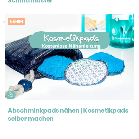
Schnittmuster
NÄHEN
Abschminkpads nähen | Kosmetikpads
selber machen