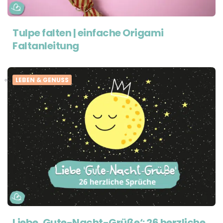
Tulpe falten | einfache Origami
Faltanleitung
LEBEN & GENUSS
Liebe ‚Gute-Nacht-Grüße‘: 26 herzliche