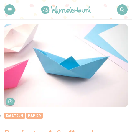
Wunderbunt.
Menu
Search
BASTELN
PAPIER