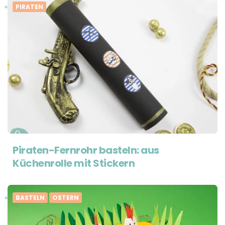
PIRATEN
Piraten-Fernrohr basteln: aus
Küchenrolle mit Stickern
BASTELN
OSTERN