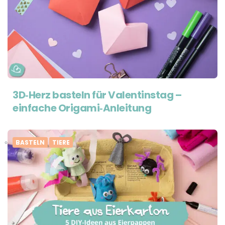
3D‑Herz basteln für Valentinstag –
einfache Origami‑Anleitung
BASTELN
TIERE