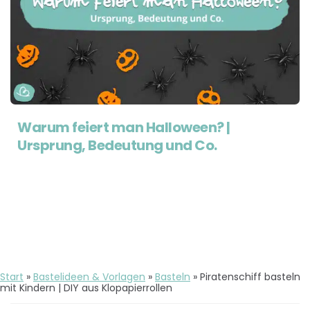
Warum feiert man Halloween? |
Ursprung, Bedeutung und Co.
Start
»
Bastelideen & Vorlagen
»
Basteln
»
Piratenschiff basteln
mit Kindern | DIY aus Klopapierrollen