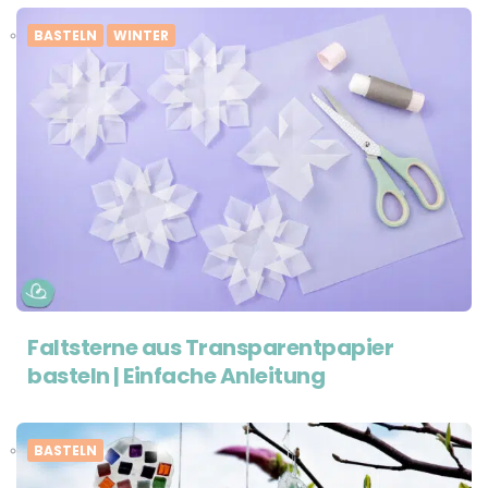
BASTELN
WINTER
Faltsterne aus Transparentpapier
basteln | Einfache Anleitung
BASTELN