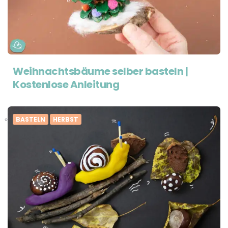
Weihnachtsbäume selber basteln |
Kostenlose Anleitung
BASTELN
HERBST