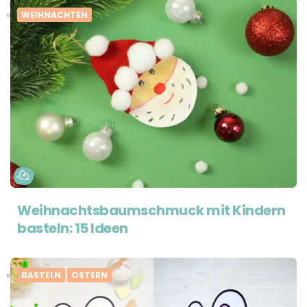
WEIHNACHTEN
Weihnachtsbaumschmuck mit Kindern
basteln: 15 Ideen
BASTELN
OSTERN