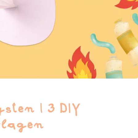
sten | 3 DIY
rlagen