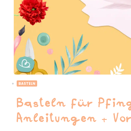
BASTELN
Basteln für Pfing
Anleitungen + Vo