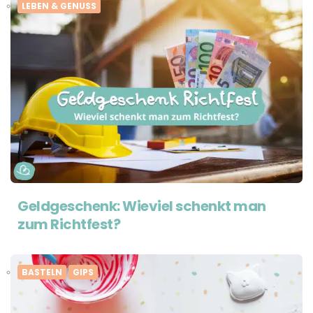
LEBEN & GENUSS
Geldgeschenk: Wieviel schenkt man
zum Richtfest?
BASTELN
GIPS