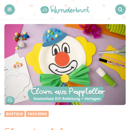
Wunderbunt.
Menu
Search
BASTELN
FASCHING