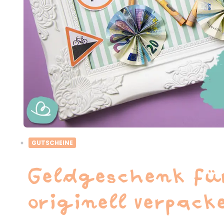
GUTSCHEINE
Geldgeschenk fü
originell verpack