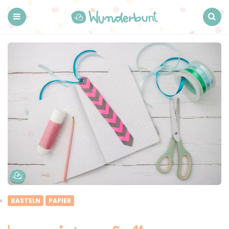
Wunderbunt.
Menu
Search
BASTELN
PAPIER