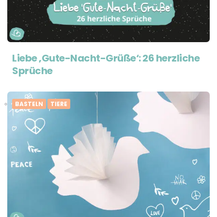
Liebe ‚Gute-Nacht-Grüße‘: 26 herzliche
Sprüche
BASTELN
TIERE