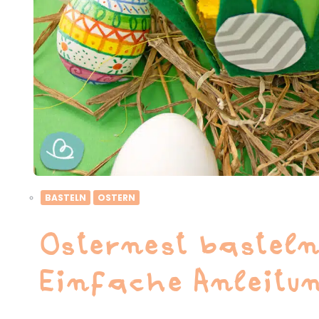
BASTELN
OSTERN
Osternest basteln
Einfache Anleitu