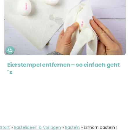
Eierstempel entfernen – so einfach geht
´s
Start
»
Bastelideen & Vorlagen
»
Basteln
»
Einhorn basteln |