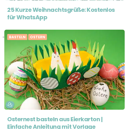
25 Kurze Weihnachtsgrüße: Kostenlos
für WhatsApp
BASTELN
OSTERN
Osternest basteln aus Eierkarton |
Einfache Anleitung mit Vorlage