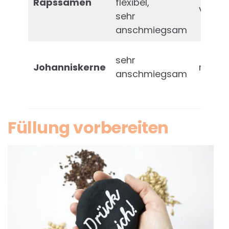
Rapssamen
flexibel,
versch
sehr
anschmiegsam
sehr
Johanniskerne
recht 
anschmiegsam
Füllung vorbereiten