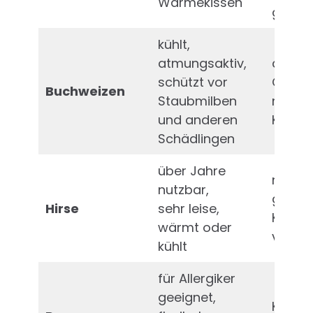
Wärmekissen
geeig
kühlt,
atmungsaktiv,
dauer
schützt vor
Geräu
Buchweizen
Staubmilben
nicht 
und anderen
Körner
Schädlingen
über Jahre
nicht f
nutzbar,
geeign
Hirse
sehr leise,
Kissen
wärmt oder
versch
kühlt
für Allergiker
geeignet,
Kissen