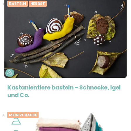
BASTELN
HERBST
Kastanientiere basteln – Schnecke, Igel
und Co.
MEIN ZUHAUSE