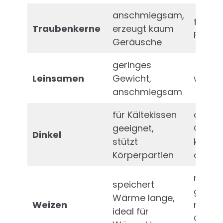
anschmiegsam,
färbt 
Traubenkerne
erzeugt kaum
Feucht
Geräusche
geringes
Leinsamen
Gewicht,
wird s
anschmiegsam
für Kältekissen
dauer
geeignet,
Geräu
Dinkel
stützt
kann A
Körperpartien
auslö
nicht f
speichert
geeign
Wärme lange,
Weizen
nicht 
ideal für
Gluten