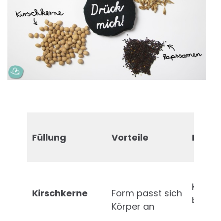
Füllung
Vorteile
Nacht
Kissen
Kirschkerne
Form passt sich
bei B
Körper an