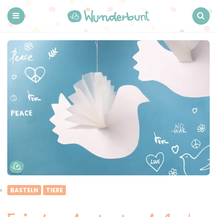
Wunderbunt.
Menu
Search
BASTELN
TIERE