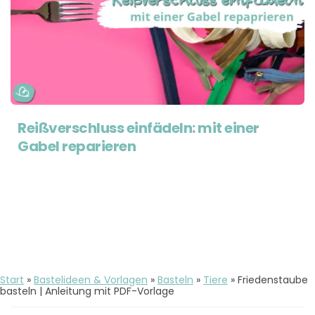
Reißverschluss einfädeln: mit einer
Gabel reparieren
Start
»
Bastelideen & Vorlagen
»
Basteln
»
Tiere
»
Friedenstaube
basteln | Anleitung mit PDF-Vorlage