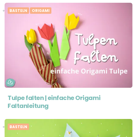
BASTELN
ORIGAMI
Tulpe falten | einfache Origami
Faltanleitung
BASTELN