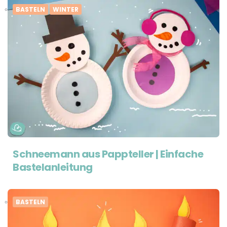
BASTELN
WINTER
Schneemann aus Pappteller | Einfache
Bastelanleitung
BASTELN