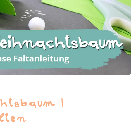
htsbaum |
lten