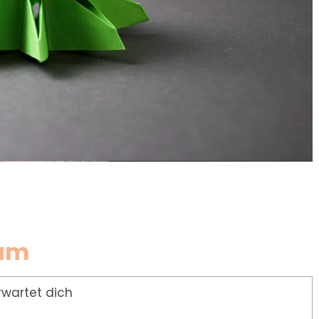
aum
rwartet dich