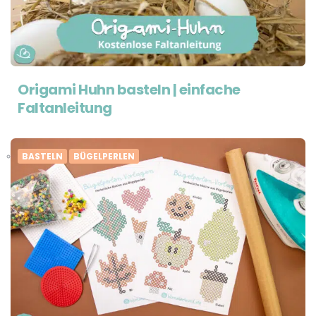
Origami Huhn basteln | einfache
Faltanleitung
BASTELN
BÜGELPERLEN