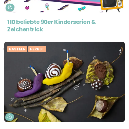
110 beliebte 90er Kinderserien &
Zeichentrick
BASTELN
HERBST