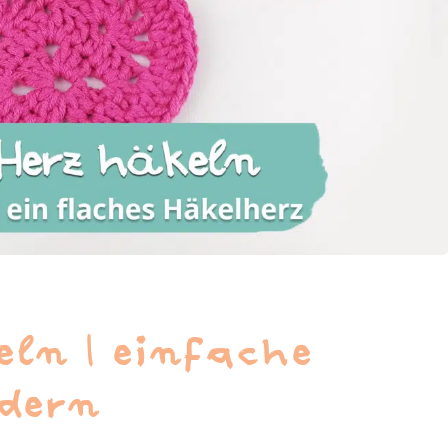
eln | einfache
ldern