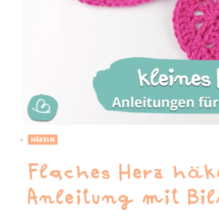
HÄKELN
Flaches Herz häk
Anleitung mit Bi