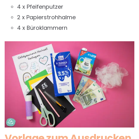
4 x Pfeifenputzer
2 x Papierstrohhalme
4 x Büroklammern
Vorlage zum Ausdrucken