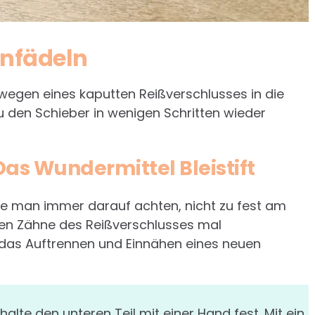
infädeln
 wegen eines kaputten Reißverschlusses in die
du den Schieber in wenigen Schritten wieder
 Das Wundermittel Bleistift
te man immer darauf achten, nicht zu fest am
nen Zähne des Reißverschlusses mal
 das Auftrennen und Einnähen eines neuen
alte den unteren Teil mit einer Hand fest. Mit ein