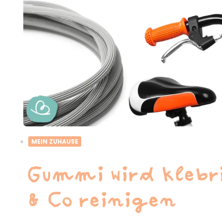
MEIN ZUHAUSE
Gummi wird klebr
& Co reinigen