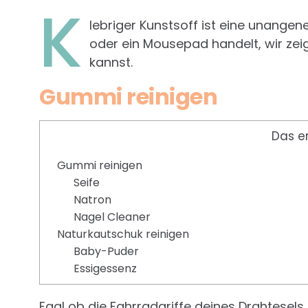
K
lebriger Kunstsoff ist eine unange
oder ein Mousepad handelt, wir zei
kannst.
Gummi reinigen
Das e
Gummi reinigen
Seife
Natron
Nagel Cleaner
Naturkautschuk reinigen
Baby-Puder
Essigessenz
Egal ob die Fahrradgriffe deines Drahtesel