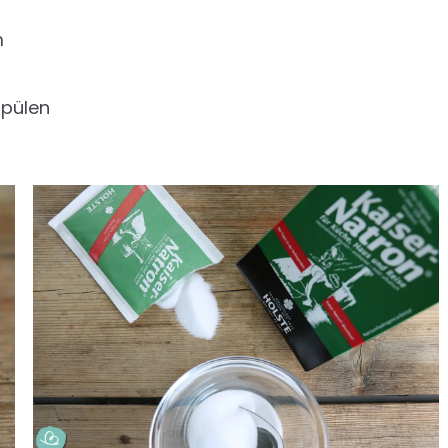
m
spülen