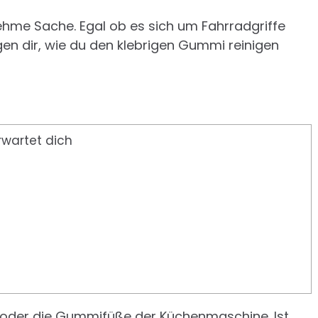
nehme Sache. Egal ob es sich um Fahrradgriffe
gen dir, wie du den klebrigen Gummi reinigen
rwartet dich
s oder die Gummifüße der Küchenmaschine. Ist