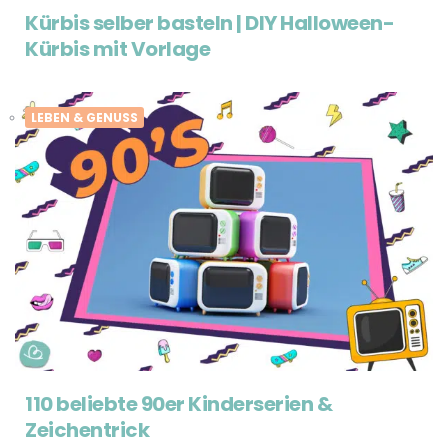
Kürbis selber basteln | DIY Halloween-
Kürbis mit Vorlage
LEBEN & GENUSS
110 beliebte 90er Kinderserien &
Zeichentrick