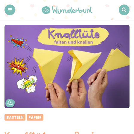
Wunderbunt.
Menu
Search
BASTELN
PAPIER